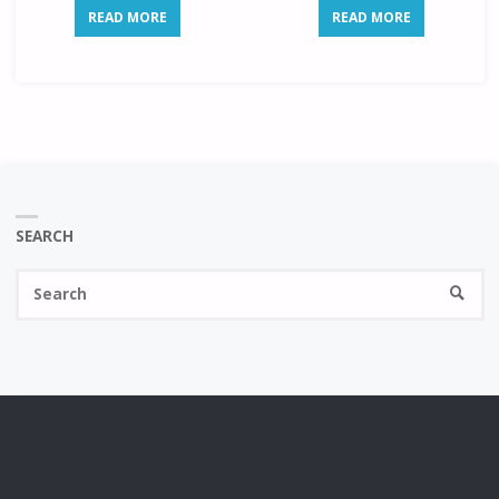
READ MORE
READ MORE
SEARCH
Se
SEARC
fo