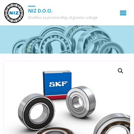
NIZ D.O.O.
Društvo za proizvodnju, trgovinu i usluge