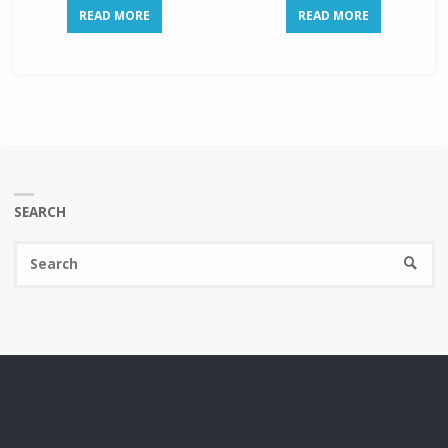
READ MORE
READ MORE
SEARCH
Se
SEARC
fo