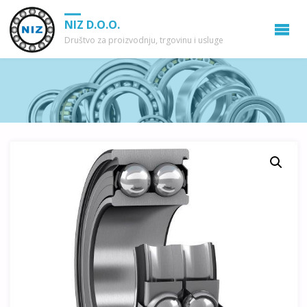
NIZ D.O.O.
Društvo za proizvodnju, trgovinu i usluge