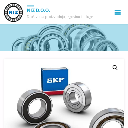
NIZ D.O.O.
Društvo za proizvodnju, trgovinu i usluge