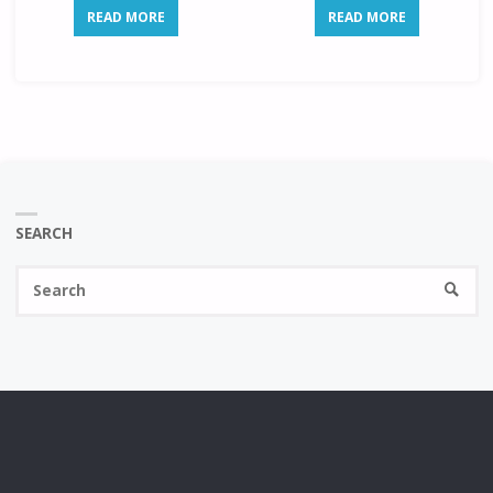
READ MORE
READ MORE
SEARCH
Se
SEARC
fo