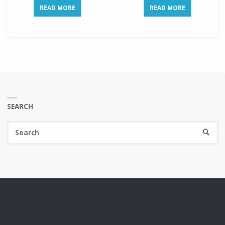
READ MORE
READ MORE
SEARCH
Se
SEARC
fo