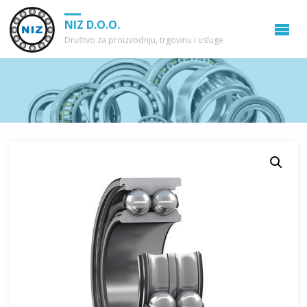
NIZ D.O.O.
Društvo za proizvodnju, trgovinu i usluge