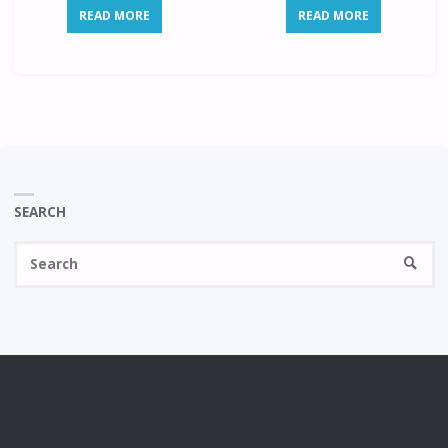
READ MORE
READ MORE
SEARCH
Se
SEARC
fo