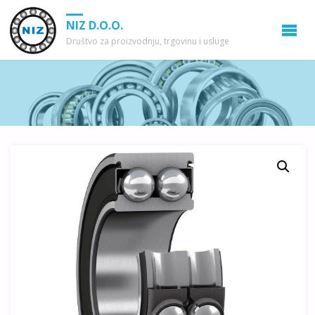
NIZ D.O.O.
Društvo za proizvodnju, trgovinu i usluge