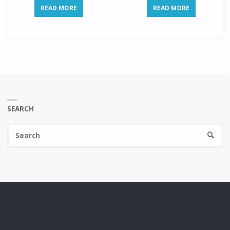
READ MORE
READ MORE
SEARCH
Se
SEARC
fo