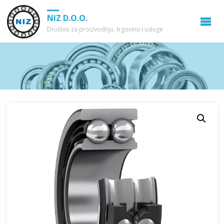
NIZ D.O.O.
Društvo za proizvodnju, trgovinu i usluge