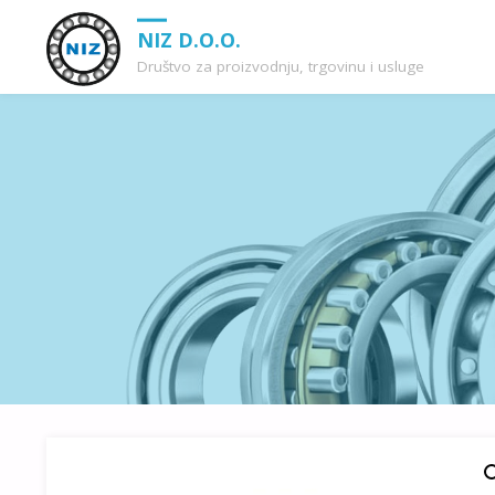
NIZ D.O.O.
Društvo za proizvodnju, trgovinu i usluge