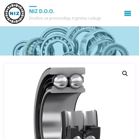
NIZ D.O.O.
Društvo za proizvodnju, trgovinu i usluge