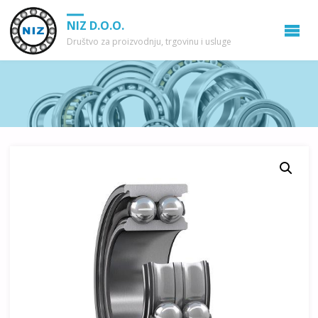
NIZ D.O.O.
Društvo za proizvodnju, trgovinu i usluge