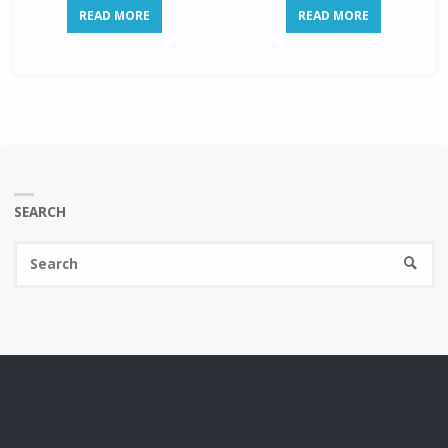
READ MORE
READ MORE
SEARCH
Se
SEARC
fo