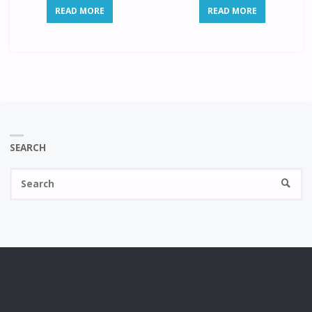
READ MORE
READ MORE
SEARCH
Se
SEARC
fo