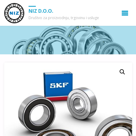
NIZ D.O.O.
Društvo za proizvodnju, trgovinu i usluge