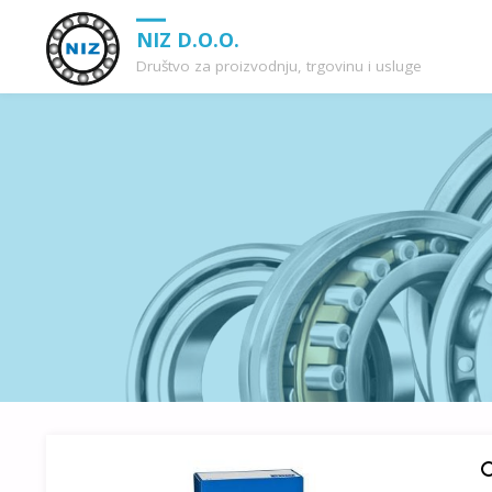
NIZ D.O.O.
Društvo za proizvodnju, trgovinu i usluge