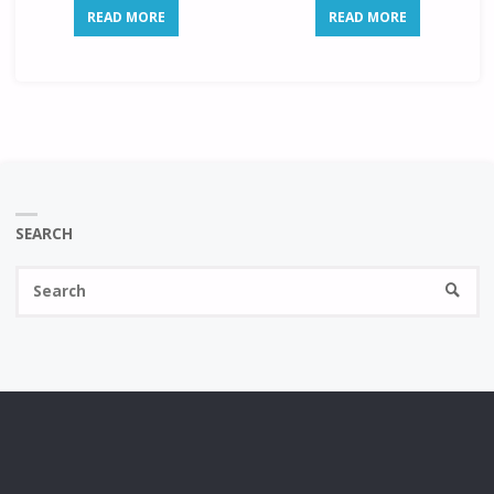
READ MORE
READ MORE
SEARCH
Se
SEARC
fo