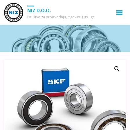
NIZ D.O.O.
Društvo za proizvodnju, trgovinu i usluge