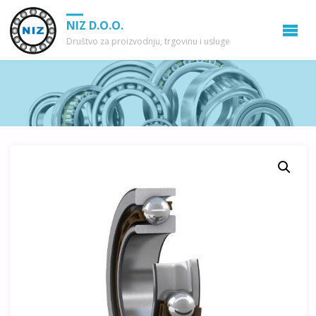
NIZ D.O.O.
Društvo za proizvodnju, trgovinu i usluge