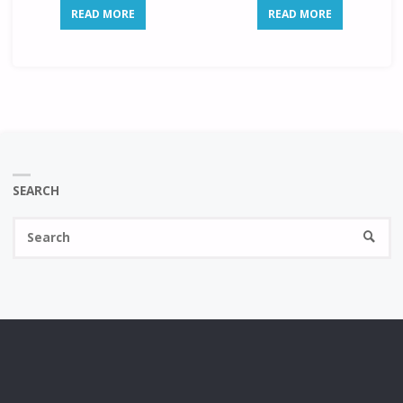
READ MORE
READ MORE
SEARCH
Se
SEARC
fo