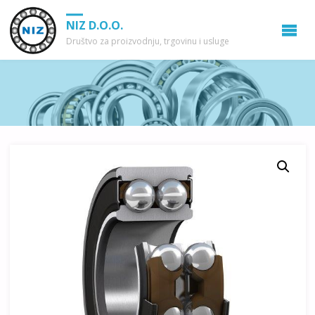
NIZ D.O.O.
Društvo za proizvodnju, trgovinu i usluge