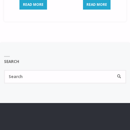
READ MORE
READ MORE
SEARCH
Se
SEARC
fo