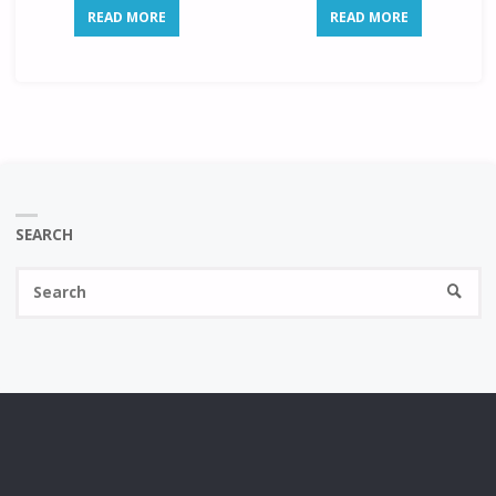
READ MORE
READ MORE
SEARCH
Se
SEARC
fo