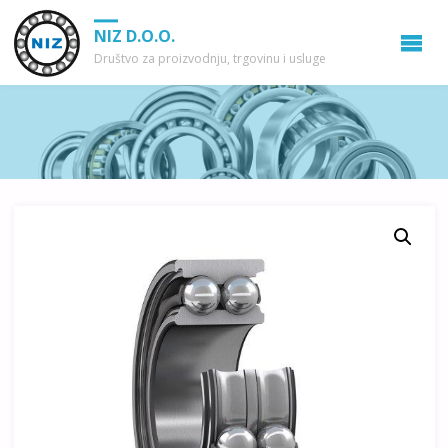
NIZ D.O.O.
Društvo za proizvodnju, trgovinu i usluge