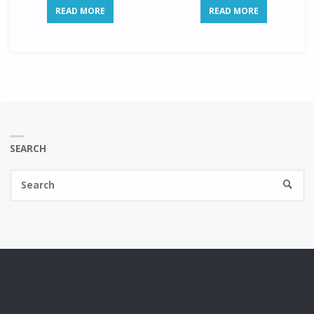
READ MORE
READ MORE
SEARCH
Se
SEARC
fo