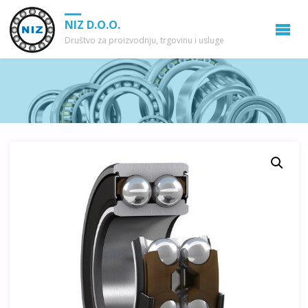
NIZ D.O.O.
Društvo za proizvodnju, trgovinu i usluge