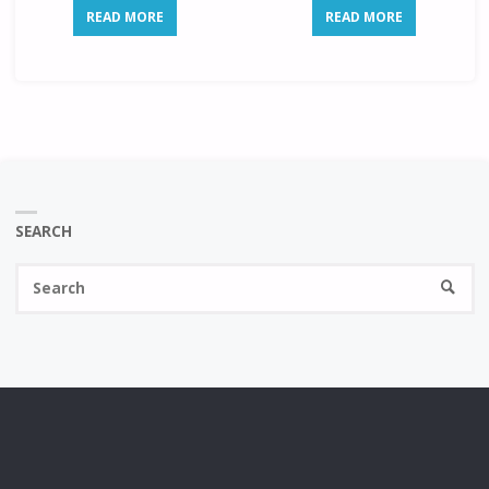
READ MORE
READ MORE
SEARCH
Se
SEARC
fo