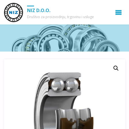
NIZ D.O.O.
Društvo za proizvodnju, trgovinu i usluge