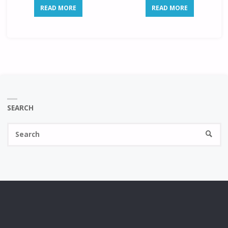
READ MORE
READ MORE
SEARCH
Se
SEARC
fo