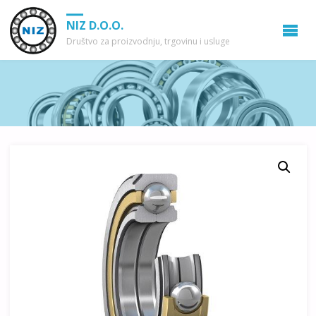
NIZ D.O.O.
Društvo za proizvodnju, trgovinu i usluge