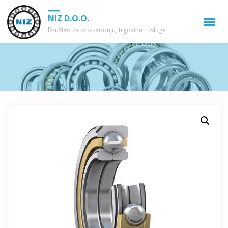
NIZ D.O.O.
Društvo za proizvodnju, trgovinu i usluge