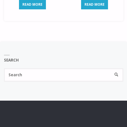
READ MORE
READ MORE
SEARCH
Se
SEARC
fo