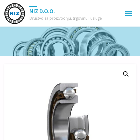
NIZ D.O.O.
Društvo za proizvodnju, trgovinu i usluge