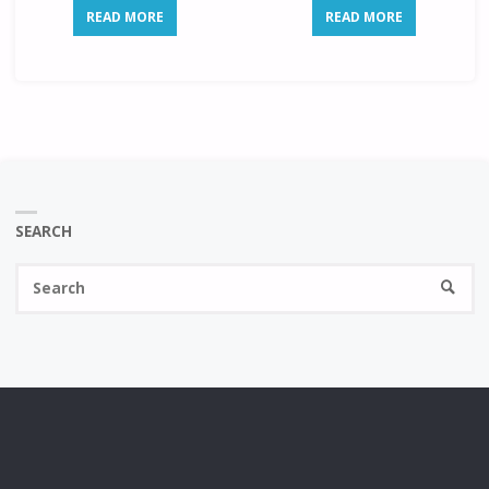
READ MORE
READ MORE
SEARCH
Se
SEARC
fo