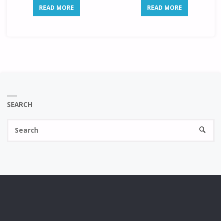
READ MORE
READ MORE
SEARCH
Se
SEARC
fo