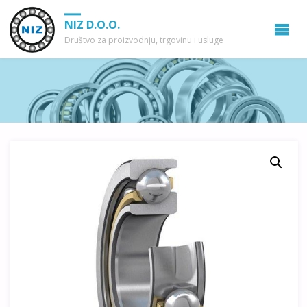
NIZ D.O.O.
Društvo za proizvodnju, trgovinu i usluge