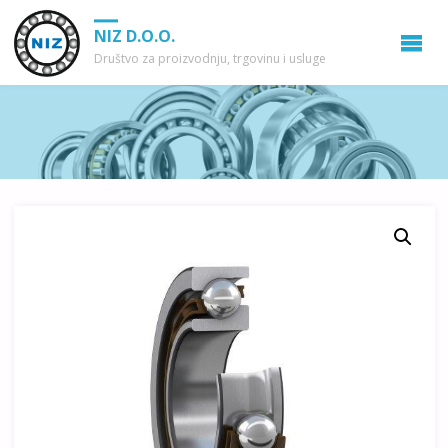
NIZ D.O.O.
Društvo za proizvodnju, trgovinu i usluge