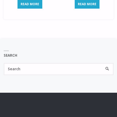
READ MORE
READ MORE
SEARCH
Se
SEARC
fo