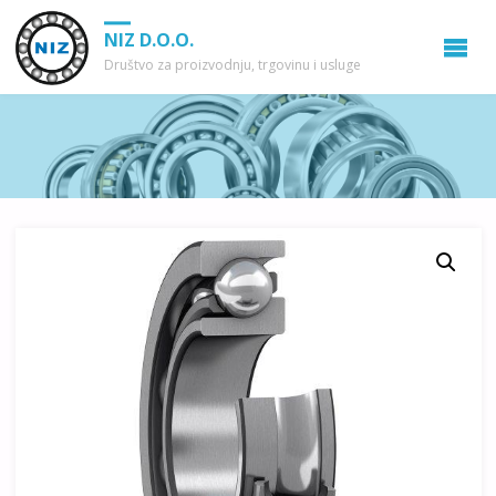
NIZ D.O.O.
Društvo za proizvodnju, trgovinu i usluge