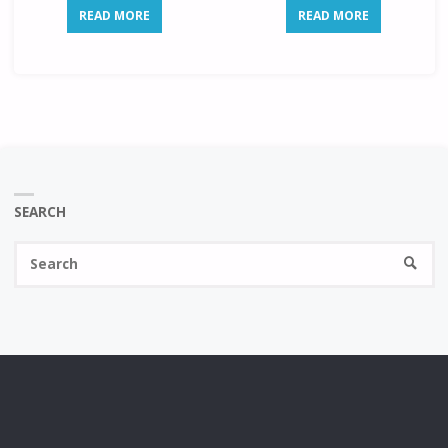
READ MORE
READ MORE
SEARCH
Se
SEARC
fo