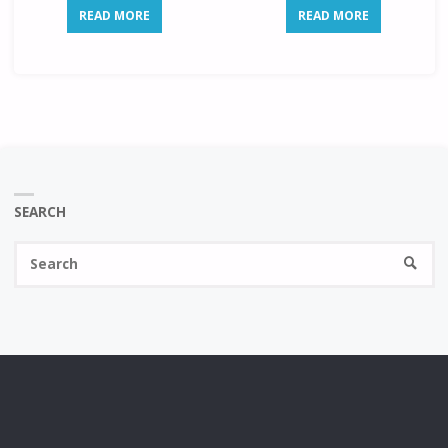
READ MORE
READ MORE
SEARCH
Se
SEARC
fo