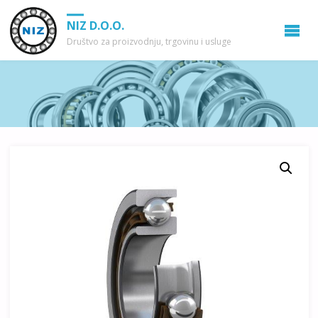
NIZ D.O.O.
Društvo za proizvodnju, trgovinu i usluge