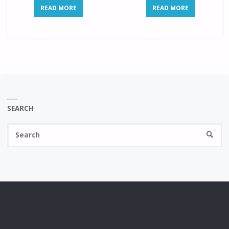
READ MORE
READ MORE
SEARCH
Se
SEARC
fo