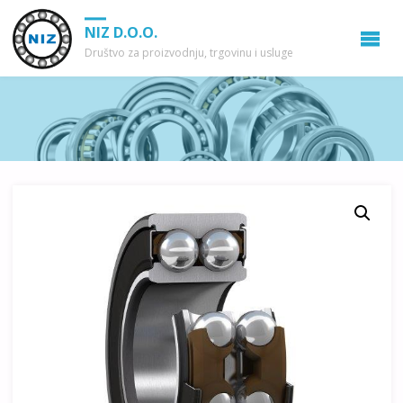
NIZ D.O.O.
Društvo za proizvodnju, trgovinu i usluge