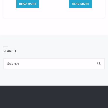
READ MORE
READ MORE
SEARCH
Se
SEARC
fo