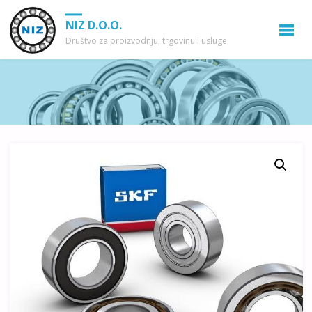
NIZ D.O.O.
Društvo za proizvodnju, trgovinu i usluge