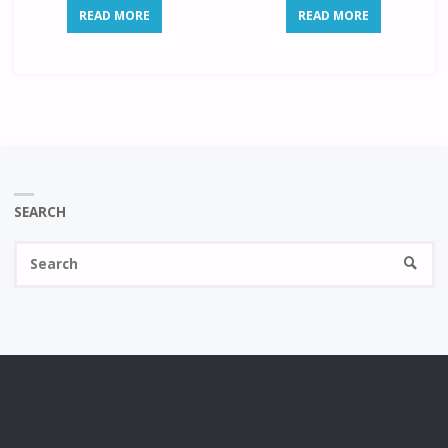
READ MORE
READ MORE
SEARCH
Se
SEARC
fo