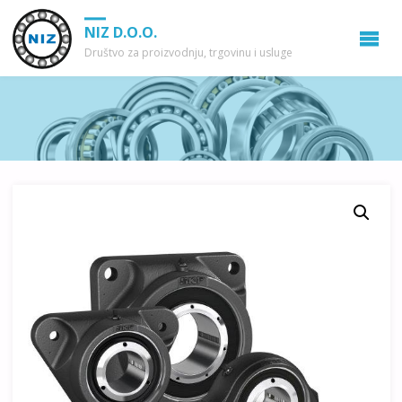
NIZ D.O.O.
Društvo za proizvodnju, trgovinu i usluge