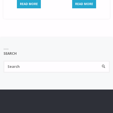
READ MORE
READ MORE
SEARCH
Se
SEARC
fo