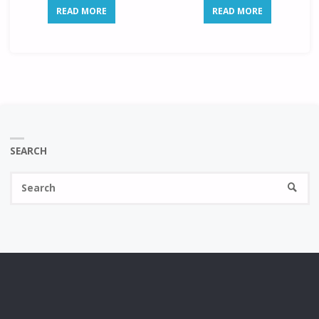
READ MORE
READ MORE
SEARCH
Se
SEARC
fo