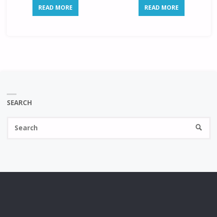
READ MORE
READ MORE
SEARCH
Se
SEARC
fo