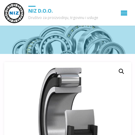
NIZ D.O.O.
Društvo za proizvodnju, trgovinu i usluge