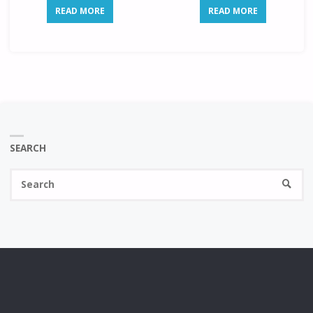
READ MORE
READ MORE
SEARCH
Se
SEARC
fo