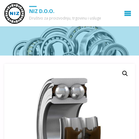
NIZ D.O.O.
Društvo za proizvodnju, trgovinu i usluge