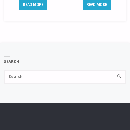
READ MORE
READ MORE
SEARCH
Se
SEARC
fo