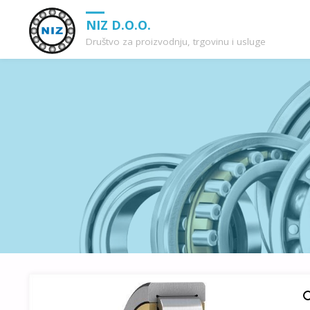
NIZ D.O.O.
Društvo za proizvodnju, trgovinu i usluge