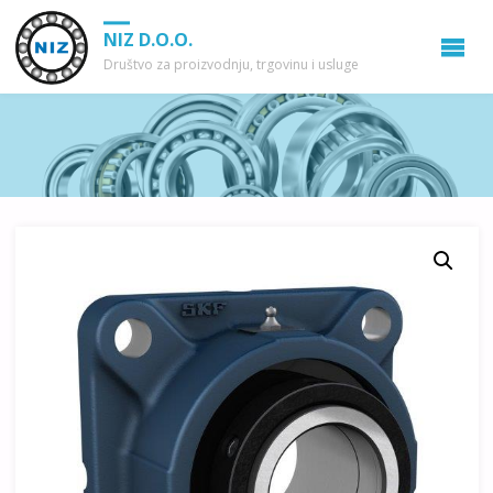
NIZ D.O.O.
Društvo za proizvodnju, trgovinu i usluge