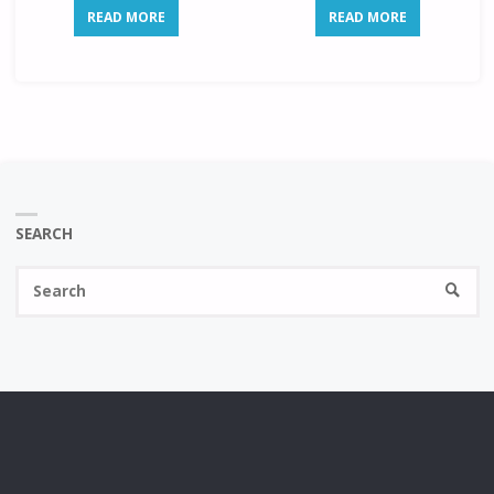
READ MORE
READ MORE
SEARCH
Se
SEARC
fo