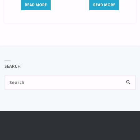
READ MORE
READ MORE
SEARCH
Se
SEARC
fo