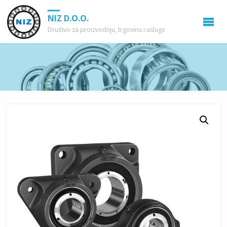
NIZ D.O.O.
Društvo za proizvodnju, trgovinu i usluge