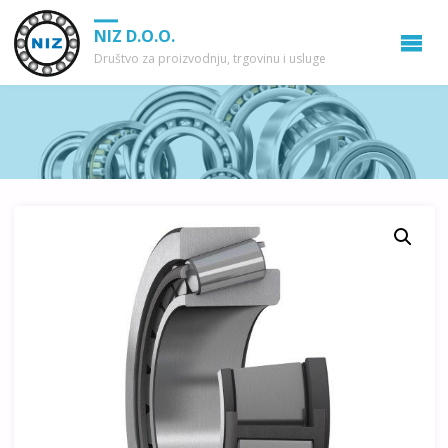
NIZ D.O.O.
Društvo za proizvodnju, trgovinu i usluge