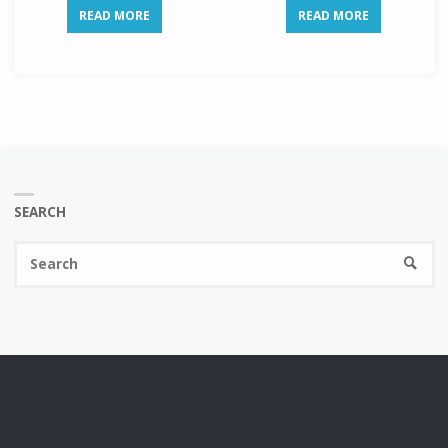
READ MORE
READ MORE
SEARCH
Se
SEARC
fo