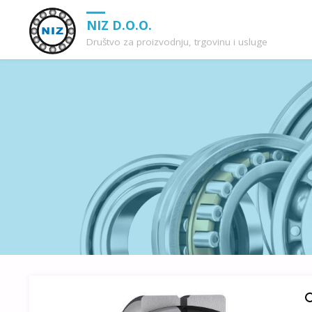
NIZ D.O.O.
Društvo za proizvodnju, trgovinu i usluge